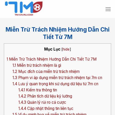
Bỏ
qua
nội
dung
Miễn Trừ Trách Nhiệm Hướng Dẫn Chi
Tiết Từ 7M
Mục Lục
[
hide
]
1
Miễn Trừ Trách Nhiệm Hướng Dẫn Chi Tiết Từ 7M
1.1
Miễn trừ trách nhiệm là gì
1.2
Mục đích của miễn trừ trách nhiệm
1.3
Phạm vi áp dụng miễn trừ trách nhiệm tại 7m cn
1.4
Lưu ý quan trọng khi sử dụng dữ liệu từ 7m cn
1.4.1
Kiểm tra thông tin
1.4.2
Phân tích dữ liệu kỹ lưỡng
1.4.3
Quản lý rủi ro cá cược
1.4.4
Cập nhật thông tin liên tục
1.5
Ví dụ minh họa về miễn trừ trách nhiệm